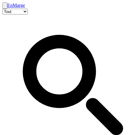
En
Marge