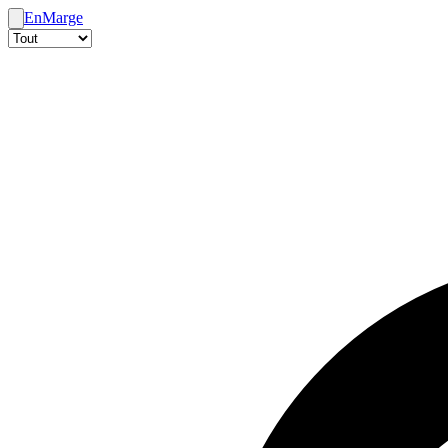
En
Marge