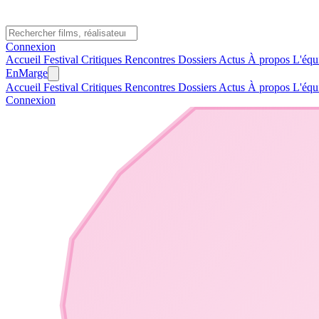
Connexion
Accueil
Festival
Critiques
Rencontres
Dossiers
Actus
À propos
L'équ
En
Marge
Accueil
Festival
Critiques
Rencontres
Dossiers
Actus
À propos
L'équ
Connexion