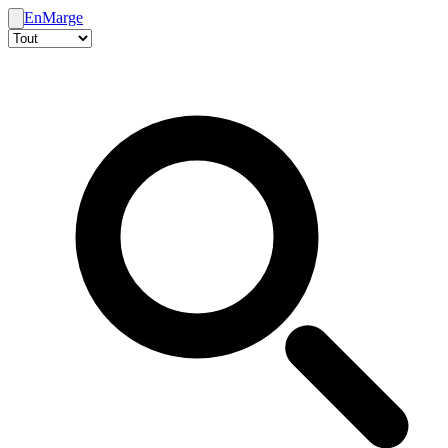
En
Marge