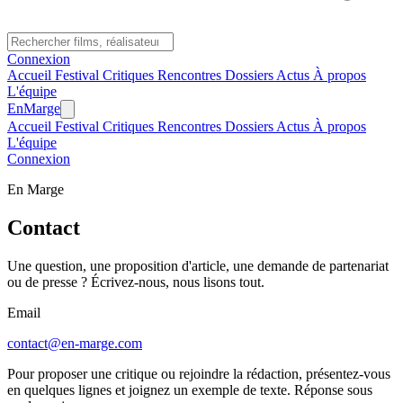
Connexion
Accueil
Festival
Critiques
Rencontres
Dossiers
Actus
À propos
L'équipe
En
Marge
Accueil
Festival
Critiques
Rencontres
Dossiers
Actus
À propos
L'équipe
Connexion
En Marge
Contact
Une question, une proposition d'article, une demande de partenariat
ou de presse ? Écrivez-nous, nous lisons tout.
Email
contact@en-marge.com
Pour proposer une critique ou rejoindre la rédaction, présentez-vous
en quelques lignes et joignez un exemple de texte. Réponse sous