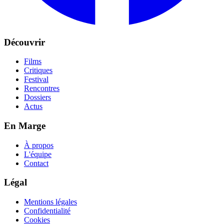
Découvrir
Films
Critiques
Festival
Rencontres
Dossiers
Actus
En Marge
À propos
L'équipe
Contact
Légal
Mentions légales
Confidentialité
Cookies