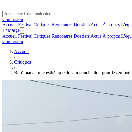
Connexion
Accueil
Festival
Critiques
Rencontres
Dossiers
Actus
À propos
L'équ
En
Marge
Accueil
Festival
Critiques
Rencontres
Dossiers
Actus
À propos
L'équ
Connexion
Accueil
/
Critiques
/
Ben’imana : une esthétique de la réconciliation pour les enfants