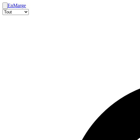
En
Marge